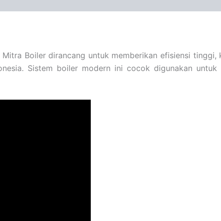
a Mitra Boiler dirancang untuk memberikan efisiensi tingg
onesia. Sistem boiler modern ini cocok digunakan untuk p