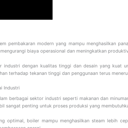
 sistem pembakaran modern yang mampu menghasilkan pan
 mengurangi biaya operasional dan meningkatkan produktivi
er industri dengan kualitas tinggi dan desain yang kuat 
ahan terhadap tekanan tinggi dan penggunaan terus meneru
 Industri
m berbagai sektor industri seperti makanan dan minuman, t
il sangat penting untuk proses produksi yang membutuhkan 
ng optimal, boiler mampu menghasilkan steam lebih cepa
pemborosan energi.