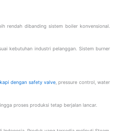
h rendah dibanding sistem boiler konvensional.
suai kebutuhan industri pelanggan. Sistem burner
gkapi dengan safety valve
, pressure control, water
gga proses produksi tetap berjalan lancar.
di Indonesia. Produk yang tersedia meliputi Steam