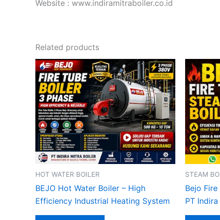
Website : www.indiramitraboiler.co.id
Related products
HOT WATER BOILER
STEAM BO
BEJO Hot Water Boiler – High
Bejo Fire
Efficiency Industrial Heating System
PT Indira