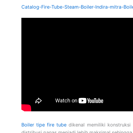
Catalog-Fire-Tube-Steam-Boiler-Indira-mitra-Boi
Boiler tipe fire tube
dikenal memiliki konstruks
distribusi panas menjadi lebih maksimal sehingga