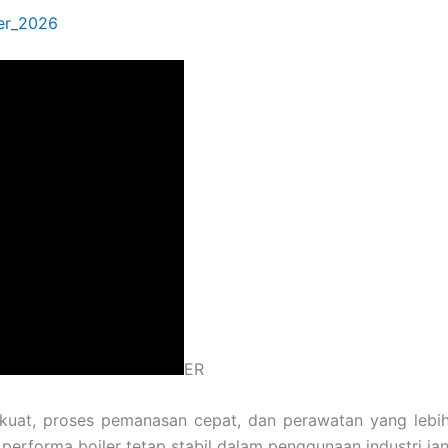
ler_2026
ER
i kuat, proses pemanasan cepat, dan perawatan yang l
 performa boiler tetap stabil dalam penggunaan industri ja